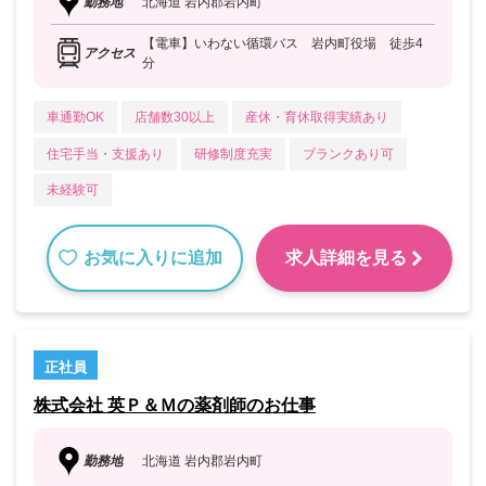
勤務地
北海道 岩内郡岩内町
【電車】いわない循環バス 岩内町役場 徒歩4
アクセス
分
車通勤OK
店舗数30以上
産休・育休取得実績あり
住宅手当・支援あり
研修制度充実
ブランクあり可
未経験可
お気に入りに追加
求人詳細を見る
正社員
株式会社 英Ｐ＆Ｍの薬剤師のお仕事
勤務地
北海道 岩内郡岩内町