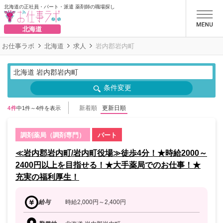
北海道の正社員・パート・派遣 薬剤師の職場探し
お仕事ラボ
北海道
お仕事ラボ
北海道
求人
岩内郡岩内町
北海道 岩内郡岩内町
条件変更
新着順
更新日順
4件
中1件～4件を表示
調剤薬局（調剤専門）
パート
≪岩内郡岩内町/岩内町役場≫徒歩4分！★時給2000～
2400円以上を目指せる！★大手薬局でのお仕事！★
充実の福利厚生！
給与
時給2,000円～2,400円