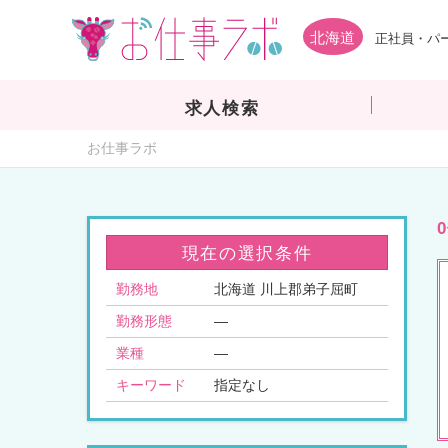
北海道
正社員・パ
求人検索
お仕事ラボ
現在の選択条件
勤務地
北海道 川上郡弟子屈町
勤務形態
—
業種
—
キーワード
指定なし