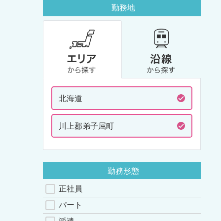
勤務地
北海道
川上郡弟子屈町
勤務形態
正社員
パート